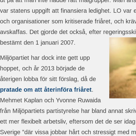
ut på att man inte nådde rätt målgrupper. Man ans
var statens uppgift att finansiera ledighet. LO va
och organisationer som kritiserade friåret, och kräv
avskaffas. Det gjorde det också, efter regeringssk
bestämt den 1 januari 2007.
Miljöpartiet har dock inte gett upp
hoppet, och år 2013 började de
återigen lobba för sitt förslag, då de
pratade om att återinföra friåret
.
Mehmet Kaplan och Yvonne Ruwaida
från Miljöpartiets partistyrelse har bland annat skrivi
ett mer flexibelt arbetsliv, eftersom det de ser id
Sverige ”där vissa jobbar hårt och stressigt med 