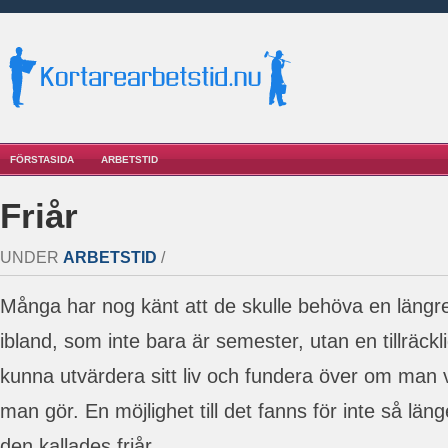
FÖRSTASIDA
ARBETSTID
Friår
UNDER
ARBETSTID
/
Många har nog känt att de skulle behöva en längre
ibland, som inte bara är semester, utan en tillräckli
kunna utvärdera sitt liv och fundera över om man v
man gör. En möjlighet till det fanns för inte så län
den kallades friår.