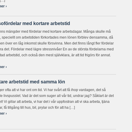
 […]
er ›
ofördelar med kortare arbetstid
inns mängder med fördelar med kortare arbetsdagar. Många skulle må
e, speciellt om arbetstiden förkortades men lönen förblev densamma, då
sen över en låg inkomst skulle försvinna. Men det finns långt fler fördelar
ra det. Fördelar med lägre stressnivåer En av de största fördelarna med
tad arbetstid, och också den mest självklara, är att tid frigörs för annat.
er ›
tare arbetstid med samma lön
er ofta att vi har ont om tid. Vi har svårt att få ihop vardagen, det så
e livspusslet. Vad är det som suger all vår tid, undrar jag? Såklart är det
t! Vi gillar att arbeta, vi har det i vår uppfostran att vi ska arbeta, tjäna
, få tillgång till hus, bil, prylar och för att ha […]
er ›