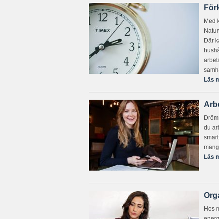
Förk
Med k
Natur
Där k
hushå
arbet
samhä
Läs m
Arbe
Drömme
du arb
smart
mängd
Läs m
Orga
Hos m
energ