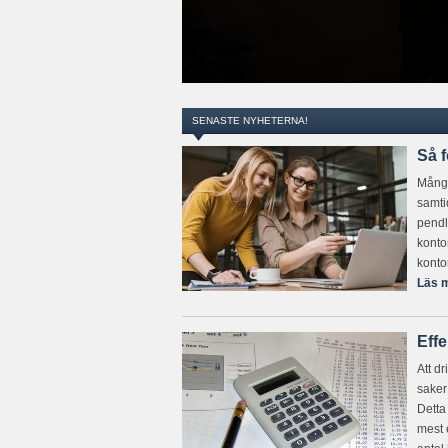
SENASTE NYHETERNA!
Så f
Många
samti
pendla
konto
konto
Läs m
Effe
Att d
saker
Detta 
mest 