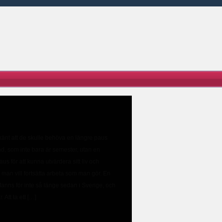
änt att de skulle behöva en längre paus
and, som inte bara är semester, utan en
paus för att kunna utvärdera sitt liv och
man vill fortsätta arbeta som man gör. En
t fanns för inte så länge sedan i Sverige, och
. Att ta ett […]