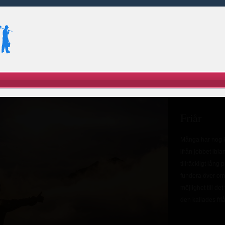
Friår
Många har nog k
ifrån jobbet ibl
tillräckligt lång 
fundera över om 
möjlighet till de
den kallades friår