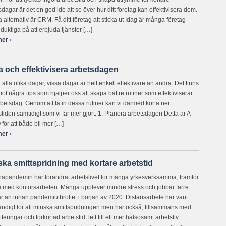
sdagar är det en god idé att se över hur ditt företag kan effektivisera dem.
a alternativ är CRM. Få ditt företag att sticka ut Idag är många företag
t duktiga på att erbjuda tjänster […]
er ›
a och effektivisera arbetsdagen
 alla olika dagar, vissa dagar är helt enkelt effektivare än andra. Det finns
ot några tips som hjälper oss att skapa bättre rutiner som effektiviserar
rbetsdag. Genom att få in dessa rutiner kan vi därmed korta ner
stiden samtidigt som vi får mer gjort. 1. Planera arbetsdagen Detta är A
 för att både bli mer […]
er ›
ska smittspridning med kortare arbetstid
apandemin har förändrat arbetslivet för många yrkesverksamma, framför
de med kontorsarbeten. Många upplever mindre stress och jobbar färre
r än innan pandemiutbrottet i början av 2020. Distansarbete har varit
ndigt för att minska smittspridningen men har också, tillsammans med
teringar och förkortad arbetstid, lett till ett mer hälsosamt arbetsliv.