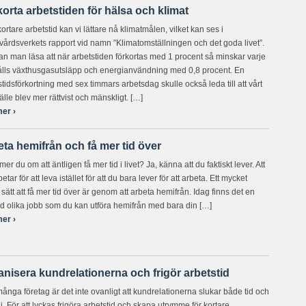
orta arbetstiden för hälsa och klimat
ortare arbetstid kan vi lättare nå klimatmålen, vilket kan ses i
vårdsverkets rapport vid namn ”Klimatomställningen och det goda livet”.
an man läsa att när arbetstiden förkortas med 1 procent så minskar varje
lls växthusgasutsläpp och energianvändning med 0,8 procent. En
stidsförkortning med sex timmars arbetsdag skulle också leda till att vårt
lle blev mer rättvist och mänskligt. […]
er ›
ta hemifrån och få mer tid över
r du om att äntligen få mer tid i livet? Ja, känna att du faktiskt lever. Att
etar för att leva istället för att du bara lever för att arbeta. Ett mycket
 sätt att få mer tid över är genom att arbeta hemifrån. Idag finns det en
 olika jobb som du kan utföra hemifrån med bara din […]
er ›
nisera kundrelationerna och frigör arbetstid
ånga företag är det inte ovanligt att kundrelationerna slukar både tid och
i. För att lyckas frigöra arbetstid och skapa utrymme för kortare