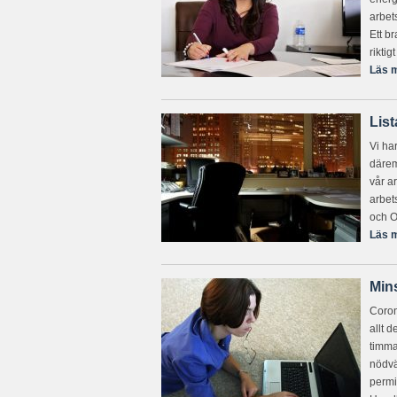
arbet
Ett br
riktig
Läs m
List
Vi har
därem
vår a
arbet
och O
Läs m
Min
Coron
allt 
timma
nödvä
permit