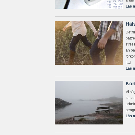
antal
Läs m
Häls
Det f
bättr
stres
än ba
förkor
[…]
Läs m
Kor
Vi säg
kallad
arbete
pengar
Läs m